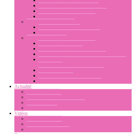
Les stages par niveau : initiation
Les stages par niveau : débutant
Les stages par niveau : intermédiaire
Les stages par niveau : avancé
Les stages et cours privés
Programmes à la carte
Stages proposés aux associations
Commander un stage
Votre demande d’informations
Votre demande de stage
Au sujet des workshops à l’étranger
Au sujet des workshops en Polynésie : à Tahiti
ou à Moorea
Votre séjour en Polynésie française
Agenda des stages
Les conditions générales de vente
Actualité
Les stages passés
Agenda des stages
Actualité de la danse tahitienne
Autres actualités
Vidéos
Les stages en vidéo
Ori Tahiti en vidéo
Navigation par l’image