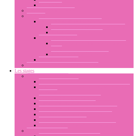
Te Pu atiti’a
L’enseignement dispensé
Le réseau
Les représentants Te Tuamarama
Ariadna Vaimarama no Te Tuamarama
Tamae Haruka Hitimahana
Les écoles certifiées
Poemarama no Te Tuamarama Kayoko
Soma
Te Marama Misaki Yamamoto
Les membres affiliés
Le fonctionnement de Te Tuamarama
Les stages
Les stages par thèmes
Techniques de danse
Utilisation du corps dans la pratique de la danse
tahitienne
Chorégraphies : aparima ou otea
Ateliers d’écriture de la danse
Stages de percussions avec Libor prokop
Les ateliers de confection de costumes
Conférences sur la danse
Assistance à la préparation de spectacles
Les stages par niveau