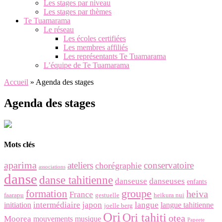
Les stages par niveau
Les stages par thèmes
Te Tuamarama
Le réseau
Les écoles certifiées
Les membres affiliés
Les représentants Te Tuamarama
L’équipe de Te Tuamarama
Accueil
»
Agenda des stages
Agenda des stages
Mots clés
aparima
ateliers
conservatoire
chorégraphie
associations
danse
danse tahitienne
danseuse
danseuses
enfants
groupe
formation
heiva
France
faarapu
gestuelle
heikura nui
intermédiaire
japon
langue
initiation
langue tahitienne
joelle berg
Ori
Ori tahiti
otea
Moorea
mouvements
musique
Papeete