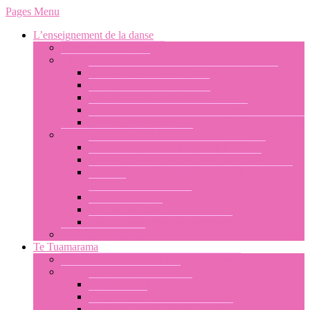
Pages Menu
L’enseignement de la danse
Joëlle Berg : biographie
Les classes de danse
Généralités sur l’enseignement du ori Tahiti
L’enseignement aux adultes
L’enseignement aux enfants
Bien choisir son professeur de danse
L’enseignement pour la formation professionnelle
Les fondamentaux de la danse
Les fondamentaux de la danse tahitienne
La base de la technique : tahiri et otamu
Placement, appuis plantaires, transfert du poids
du corps
Le rapport à la musique
Les pas de danse
Les variantes et les pas combinés
La danse tahitienne
Te Tuamarama
L’école de danse tahitienne internationale
L’équipe de Te Tuamarama
Joelle Berg : biographie
Libor Prokop
Merehau Konohi Teavai-Anastas