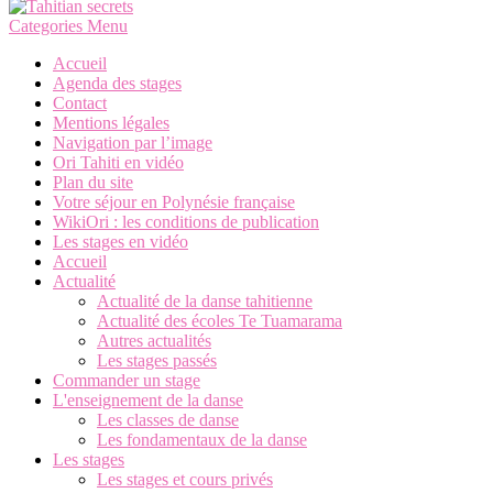
Categories Menu
Accueil
Agenda des stages
Contact
Mentions légales
Navigation par l’image
Ori Tahiti en vidéo
Plan du site
Votre séjour en Polynésie française
WikiOri : les conditions de publication
Les stages en vidéo
Accueil
Actualité
Actualité de la danse tahitienne
Actualité des écoles Te Tuamarama
Autres actualités
Les stages passés
Commander un stage
L'enseignement de la danse
Les classes de danse
Les fondamentaux de la danse
Les stages
Les stages et cours privés