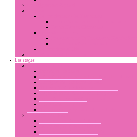
L’enseignement dispensé
Le réseau
Les représentants Te Tuamarama
Ariadna Vaimarama no Te Tuamarama
Tamae Haruka Hitimahana
Les écoles certifiées
Poemarama no Te Tuamarama Kayoko Som
Te Marama Misaki Yamamoto
Les membres affiliés
Le fonctionnement de Te Tuamarama
Les stages
Les stages par thèmes
Techniques de danse
Utilisation du corps dans la pratique de la danse ta
Chorégraphies : aparima ou otea
Ateliers d’écriture de la danse
Stages de percussions avec Libor prokop
Les ateliers de confection de costumes
Conférences sur la danse
Assistance à la préparation de spectacles
Les stages par niveau
Les stages par niveau : initiation
Les stages par niveau : débutant
Les stages par niveau : intermédiaire