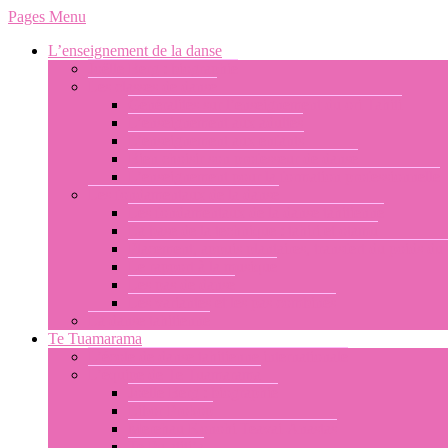
Pages Menu
L’enseignement de la danse
Joëlle Berg : biographie
Les classes de danse
Généralités sur l’enseignement du ori Tahiti
L’enseignement aux adultes
L’enseignement aux enfants
Bien choisir son professeur de danse
L’enseignement pour la formation professionnelle
Les fondamentaux de la danse
Les fondamentaux de la danse tahitienne
La base de la technique : tahiri et otamu
Placement, appuis plantaires, transfert du poids du
Le rapport à la musique
Les pas de danse
Les variantes et les pas combinés
La danse tahitienne
Te Tuamarama
L’école de danse tahitienne internationale
L’équipe de Te Tuamarama
Joelle Berg : biographie
Libor Prokop
Merehau Konohi Teavai-Anastas
Te Pu atiti’a