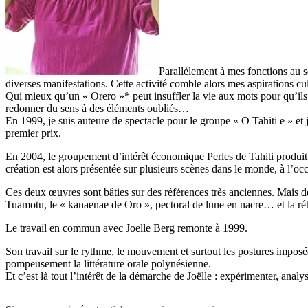
Parallèlement à mes fonctions au se
diverses manifestations. Cette activité comble alors mes aspirations cul
Qui mieux qu’un « Orero »* peut insuffler la vie aux mots pour qu’il
redonner du sens à des éléments oubliés…
En 1999, je suis auteure de spectacle pour le groupe « O Tahiti e » et 
premier prix.
En 2004, le groupement d’intérêt économique Perles de Tahiti produit «
création est alors présentée sur plusieurs scènes dans le monde, à l’oc
Ces deux œuvres sont bâties sur des références très anciennes. Mais de
Tuamotu, le « kanaenae de Oro », pectoral de lune en nacre… et la réha
Le travail en commun avec Joelle Berg remonte à 1999.
Son travail sur le rythme, le mouvement et surtout les postures imposé
pompeusement la littérature orale polynésienne.
Et c’est là tout l’intérêt de la démarche de Joëlle : expérimenter, anal