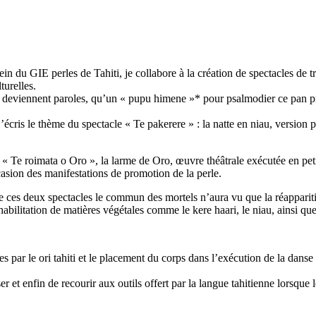
in du GIE perles de Tahiti, je collabore à la création de spectacles de 
turelles.
s deviennent paroles, qu’un « pupu himene »* pour psalmodier ce pan p
j’écris le thème du spectacle « Te pakerere » : la natte en niau, version
 Te roimata o Oro », la larme de Oro, œuvre théâtrale exécutée en petit
casion des manifestations de promotion de la perle.
 ces deux spectacles le commun des mortels n’aura vu que la réapparitio
bilitation de matières végétales comme le kere haari, le niau, ainsi que
es par le ori tahiti et le placement du corps dans l’exécution de la dan
yser et enfin de recourir aux outils offert par la langue tahitienne lorsq