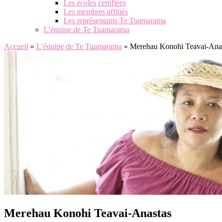
Les écoles certifiées
Les membres affiliés
Les représentants Te Tuamarama
L’équipe de Te Tuamarama
Accueil
»
L’équipe de Te Tuamarama
»
Merehau Konohi Teavai-Ana
Merehau Konohi Teavai-Anastas