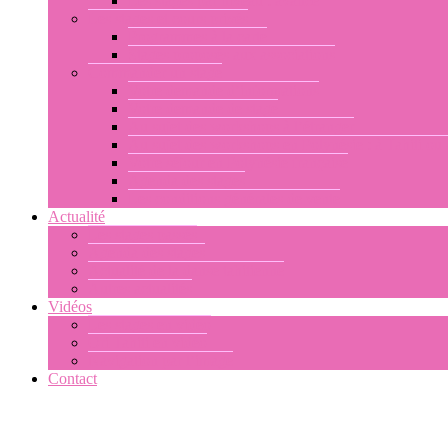
Les stages par niveau : avancé
Les stages et cours privés
Programmes à la carte
Stages proposés aux associations
Commander un stage
Votre demande d’informations
Votre demande de stage
Au sujet des workshops à l’étranger
Au sujet des workshops en Polynésie : à Tahiti ou
Votre séjour en Polynésie française
Agenda des stages
Les conditions générales de vente
Actualité
Les stages passés
Agenda des stages
Actualité de la danse tahitienne
Autres actualités
Vidéos
Les stages en vidéo
Ori Tahiti en vidéo
Navigation par l’image
Contact