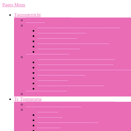
Pages Menu
Tanzunterricht
Joëlle Berg : Biographie
Tanzkurse
Allgemeines über das Erlernen des Ori Tahiti
Unterricht für Erwachsene
Unterricht für Kinder
Seine Ausbilderin sorgfältig aussuchen
Berufliche Fortbildung
Grundlagen des Tanzes
Die Grundlagen des tahitianischen Tanzes
Die Basis der Technik: Tahiri und Otamu
Haltung, Fußstellung, Verlagerung des Körpergew
Die Beziehung zur Musik
Die Tanzschritte
Varianten und Schrittkombinationen
Der tahitianische Tanz
Te Tuamarama
Die internationale Schule für tahitianischen Tanz
Das Team von Te Tuamarama
Joelle Berg
Libor Prokop
Merehau Konohi Teavai-Anastas
Te Pu Atiti’a