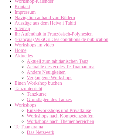
Workshop-Kalender
Kontakt
Impressum
Navigation anhand von Bildern
Auszüge aus dem Heiva i Tahiti
Sitemap
Ihr Aufenthalt in Französisch-Polynesien
(Français) WikiOri : les conditions de publication
Workshops im video
Home
Aktuelles
Aktuell zum tahitianischen Tanz
Actualité des écoles Te Tuamarama
Andere Neuigkeiten
Vergangene Workshops
Einen Workshop buchen
Tanzunterricht
Tanzkurse
Grundlagen des Tanzes
Workshops
Einzelworkshops und Privatkurse
Workshops nach Kompetenzstufen
Workshops nach Themenbereichen
Te Tuamarama
Das Netzwerk