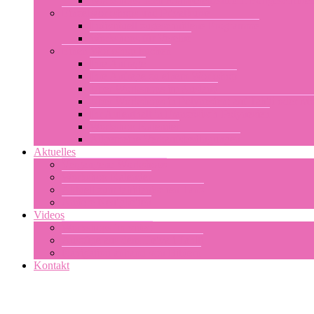
Workshops nach Kompetenzstufen: Fortgeschritte
Einzelworkshops und Privatkurse
Individuell zugeschnittene Programme
Workshops für Vereine
Einen Workshop buchen
Ihre Anfrage
Ihre Anfrage zu einem Workshop
Über Workshops im Ausland
Über Workshops in Polynesien: auf Tahiti oder M
Ihr Aufenthalt in Französisch-Polynesien
Workshop-Kalender
Allgemeine Verkaufsbedingungen
Aktuelles
Vergangene Workshops
Workshop-Kalender
Aktuell zum tahitianischen Tanz
Andere Neuigkeiten
Videos
Workshops im video
Auszüge aus dem Heiva i Tahiti
Navigation anhand von Bildern
Kontakt