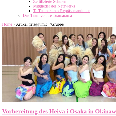
Zertifizierte Schulen
Mitglieder des Netzwerks
Te Tuamaramas Repräsentantinnen
Das Team von Te Tuamarama
Home
»
Artikel getaggt mit
"
"Gruppe"
Vorbereitung des Heiva i Osaka in Okina