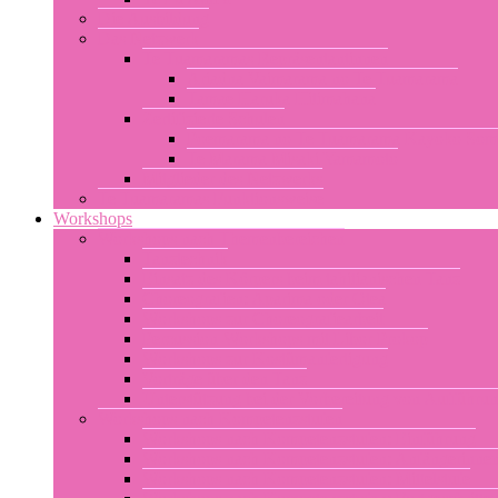
Die Ausbildung
Das Netzwerk
Te Tuamaramas Repräsentantinnen
Ariadna Vaimarama no Te Tuamarama
Tamae Haruka Hitimahana
Zertifizierte Schulen
Poemarama no Te Tuamarama Kayoko Som
Te Marama Misaki Yamamoto
Mitglieder des Netzwerks
Te Tuamaramas Funktionsweise
Workshops
Workshops nach Themenbereichen
Tanztechnik
Einsatz des Körpers beim tahitianischen Tanz
Choreografien: Aparima oder Otea
Workshops zur Choreografiearbeit
Percussion-Workshops mit Libor Prokop
Workshops zur Kostümanfertigung
Vorträge über den Tanz
Unterstützung bei der Vorbereitung von Aufführu
Workshops nach Kompetenzstufen
Workshops nach Kompetenzstufen: Einführung
Workshops nach Kompetenzstufen: Anfängerinne
Workshops nach Kompetenzstufen: Mittelstufe