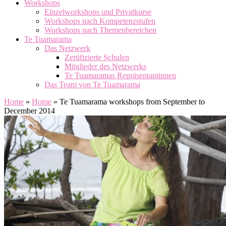
Workshops
Einzelworkshops und Privatkurse
Workshops nach Kompetenzstufen
Workshops nach Themenbereichen
Te Tuamarama
Das Netzwerk
Zertifizierte Schulen
Mitglieder des Netzwerks
Te Tuamaramas Repräsentantinnen
Das Team von Te Tuamarama
Home
»
Home
»
Te Tuamarama workshops from September to
December 2014