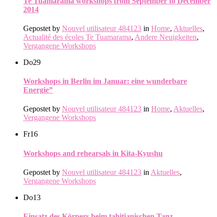
Te Tuamarama workshops from September to December
2014
Gepostet by
Nouvel utilisateur 484123
in
Home
,
Aktuelles
,
Actualité des écoles Te Tuamarama
,
Andere Neuigkeiten
,
Vergangene Workshops
Do
29
Workshops in Berlin im Januar: eine wunderbare
Energie”
Gepostet by
Nouvel utilisateur 484123
in
Home
,
Aktuelles
,
Vergangene Workshops
Fr
16
Workshops and rehearsals in Kita-Kyushu
Gepostet by
Nouvel utilisateur 484123
in
Aktuelles
,
Vergangene Workshops
Do
13
Einsatz des Körpers beim tahitianischen Tanz