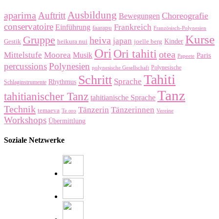
Ausbildung
aparima
Auftritt
Choreografie
Bewegungen
conservatoire
Frankreich
Einführung
faarapu
Französisch-Polynesien
Kurse
Gruppe
heiva
japan
Gestik
heikura nui
joelle berg
Kinder
Ori
Ori tahiti
otea
Mittelstufe
Moorea
Musik
Paris
Papeete
percussions
Polynesien
Polynesische
polynesische Gesellschaft
Tahiti
Schritt
Sprache
Rhythmus
Schlaginstrumente
Tanz
tahitianischer Tanz
tahitianische Sprache
Technik
Tänzerin
Tänzerinnen
temaeva
Te oro
Vereine
Workshops
Übermittlung
Soziale Netzwerke