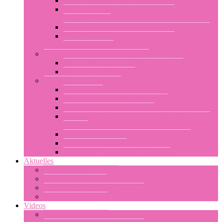
Workshops nach Kompetenzstufen: Einführung
Workshops nach Kompetenzstufen:
Anfängerinnen
Workshops nach Kompetenzstufen: Mittelstufe
Workshops nach Kompetenzstufen:
Fortgeschrittene
Einzelworkshops und Privatkurse
Individuell zugeschnittene Programme
Workshops für Vereine
Einen Workshop buchen
Ihre Anfrage
Ihre Anfrage zu einem Workshop
Über Workshops im Ausland
Über Workshops in Polynesien: auf Tahiti oder
Moorea
Ihr Aufenthalt in Französisch-Polynesien
Workshop-Kalender
Allgemeine Verkaufsbedingungen
Aktuelles
Vergangene Workshops
Workshop-Kalender
Aktuell zum tahitianischen Tanz
Andere Neuigkeiten
Videos
Workshops im video