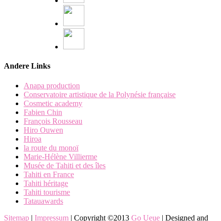
Andere Links
Anapa production
Conservatoire artistique de la Polynésie française
Cosmetic academy
Fabien Chin
François Rousseau
Hiro Ouwen
Hiroa
la route du monoï
Marie-Hélène Villierme
Musée de Tahiti et des îles
Tahiti en France
Tahiti héritage
Tahiti tourisme
Tatauawards
Sitemap
|
Impressum
| Copyright ©2013
Go Ueue
| Designed and