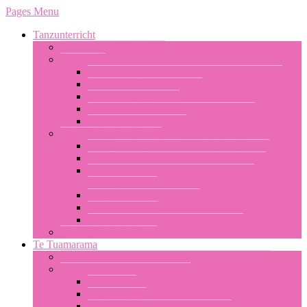
Pages Menu
Tanzunterricht
Joëlle Berg : Biographie
Tanzkurse
Allgemeines über das Erlernen des Ori Tahiti
Unterricht für Erwachsene
Unterricht für Kinder
Seine Ausbilderin sorgfältig aussuchen
Berufliche Fortbildung
Grundlagen des Tanzes
Die Grundlagen des tahitianischen Tanzes
Die Basis der Technik: Tahiri und Otamu
Haltung, Fußstellung, Verlagerung des
Körpergewichts
Die Beziehung zur Musik
Die Tanzschritte
Varianten und Schrittkombinationen
Der tahitianische Tanz
Te Tuamarama
Die internationale Schule für tahitianischen Tanz
Das Team von Te Tuamarama
Joelle Berg
Libor Prokop
Merehau Konohi Teavai-Anastas