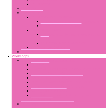
Te Pu Atiti’a
Die Ausbildung
Das Netzwerk
Te Tuamaramas Repräsentantinnen
Ariadna Vaimarama no Te Tuamarama
Tamae Haruka Hitimahana
Zertifizierte Schulen
Poemarama no Te Tuamarama Kayoko
Soma
Te Marama Misaki Yamamoto
Mitglieder des Netzwerks
Te Tuamaramas Funktionsweise
Workshops
Workshops nach Themenbereichen
Tanztechnik
Einsatz des Körpers beim tahitianischen Tanz
Choreografien: Aparima oder Otea
Workshops zur Choreografiearbeit
Percussion-Workshops mit Libor Prokop
Workshops zur Kostümanfertigung
Vorträge über den Tanz
Unterstützung bei der Vorbereitung von
Aufführungen
Workshops nach Kompetenzstufen