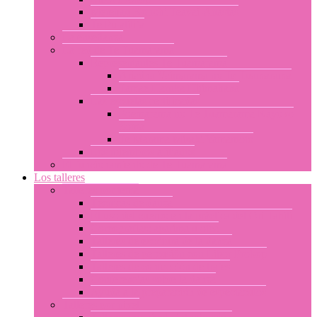
Merehau Konohi Teavai-Anastas
Te Pu atiti’a
La enseñanza
La red de Te Tuamarama
Representantes Te Tuamarama
Ariadna Vaimarama no Te Tuamarama
Tamae Haruka Hitimahana
Las escuelas certificadas
Poemarama no Te Tuamarama Kayoko
Soma
Te Marama Misaki Yamamoto
Los miembros afiliados
El funcionamiento de Te Tuamarama
Los talleres
Talleres por tema
Técnicas de danza
El uso del cuerpo en la práctica del Ori Tahiti
Coreografías: aparima u otea
Talleres de escritura de la danza
Talleres de percusión con Libor Prokop
Talleres de confección de trajes
Conferencias sobre la danza
Ayuda a la preparación de espectáculos
Talleres por nivel