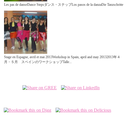
Les pas de danseDance Stepsダンス・ステップLos pasos de la danzaDie Tanzschritte
Stage en Espagne, avril et mai 2013Workshop in Spain, april and may 20132013年４
月・５月 スペインのワークショップTalle...