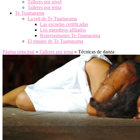
Talleres por nivel
Talleres por tema
Te Tuamarama
La red de Te Tuamarama
Las escuelas certificadas
Los miembros afiliados
Representantes Te Tuamarama
El equipo de Te Tuamarama
Página principal
»
Talleres por tema
»
Técnicas de danza