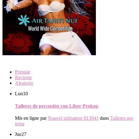
Popular
Reciente
Aleatorio
Lun
10
Talleres de percusión con Libor Prokop
Mis en ligne par
Nouvel utilisateur 813941
dans
Talleres por
tema
Jue
27