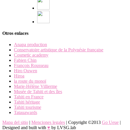
Otros enlaces
Anapa production
Conservatoire artistique de la Polynésie française
Cosmetic academy
Fabien Chin
François Rousseau
Hiro Ouwen
Hiroa
la route du monoï
Marie-Hélène Villierme
Musée de Tahiti et des îles
Tahiti en France
Tahiti héritage
Tahiti tourisme
Tatauawards
Mapa del sitio
|
Menciones legales
| Copyright ©2013
Go Ueue
|
Designed and built with
♥
by LVSG.lab