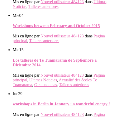
Mis en ligne par
Nouvel utilisateur 484123
dans
Ultimas
Noticias
,
Talleres anteriores
Mie
04
Workshops between February and October 2015
Mis en ligne par
Nouvel utilisateur 484123
dans
Pagina
principal
,
Talleres anteriores
Mie
15
Los talleres de Te Tuamarama de Septiembre a
Diciembre 2014
Mis en ligne par
Nouvel utilisateur 484123
dans
Pagina
principal
,
Ultimas Noticias
,
Actualité des écoles Te
Tuamarama
,
Otras noticias
,
Talleres anteriores
Jue
29
workshops in Berlin in January : a wonderful energy !
Mis en ligne par
Nouvel utilisateur 484123
dans
Pagina