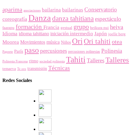
aparima
Conservatorio
bailarina
bailarinas
asociaciones
Danza
danza tahitiana
espectáculo
coreografía
grupo
formación
heiva
Francia
faarapu
gestual
heikura nui
Idioma
intermedio
Japón
idioma tahitiano
iniciación
joelle berg
Ori
Ori tahiti
otea
Moorea
Movimientos
música
Niños
paso
percusiones
Polinesia
París
percusiones polinesias
Papeete
Tahiti
Talleres
Talleres
ritmo
Polinesia Francesa
sociedad polinesia
Técnicas
temaeva
transmisión
Te oro
Redes Sociales