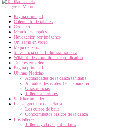
Categories Menu
Página principal
Calendario de talleres
Contacto
Menciones legales
Navegación por imágenes
Ori Tahiti en vídeo
Mapa del sitio
Su estancia en la Polinesia francesa
WikiOri : les conditions de publication
Talleres en video
Pagina principal
Ultimas Noticias
Actualidades de la danza tahitiana
Actualité des écoles Te Tuamarama
Otras noticias
Talleres anteriores
Solicitar un taller
L'enseignement de la danse
Los cursos de baile
Conocimientos básicos de la danza
Los talleres
Talleres y clases particulares