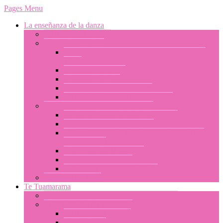
Pages Menu
La enseñanza de la danza
Joelle Berg: biografía
Los cursos de baile
Generalidades a cerca de la enseñanza del ori
Tahití
Cursos para adultos
Cursos para niños
Escoger su profesor de baile
Cursos de formación de profesores
Conocimientos básicos de la danza
Conocimientos básicos del ori Tahití
Pasos básicos: tahiri y otamu
Posición, apoyo de los pies, transferencia del
peso corporal
La relación con la música
Los pasos de la danza
Variantes y pasos combinados
La danza tahitiana
Te Tuamarama
La escuela internacional de danza tahitiana
El equipo de Te Tuamarama
Joelle Berg: biografía
Libor Prokop