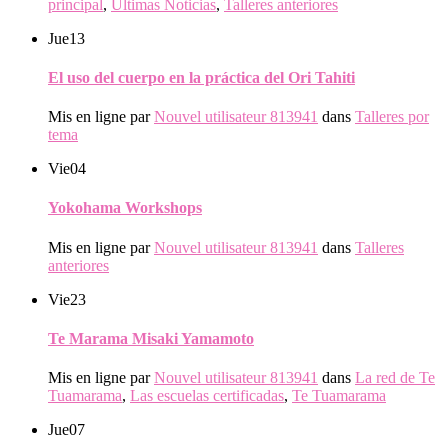
principal
,
Ultimas Noticias
,
Talleres anteriores
Jue
13
El uso del cuerpo en la práctica del Ori Tahiti
Mis en ligne par
Nouvel utilisateur 813941
dans
Talleres por
tema
Vie
04
Yokohama Workshops
Mis en ligne par
Nouvel utilisateur 813941
dans
Talleres
anteriores
Vie
23
Te Marama Misaki Yamamoto
Mis en ligne par
Nouvel utilisateur 813941
dans
La red de Te
Tuamarama
,
Las escuelas certificadas
,
Te Tuamarama
Jue
07