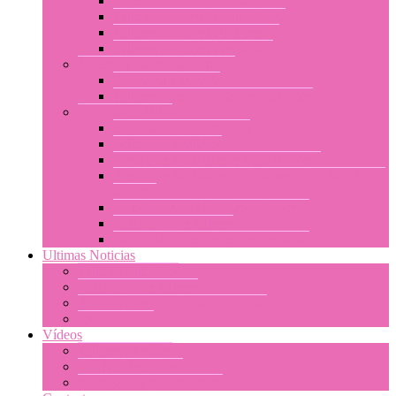
Talleres por nivel : introducción
Talleres por nivel : principiante
Talleres por nivel : intermedio
Talleres por nivel : avanzado
Talleres y clases particulares
Programa a la carta
Talleres ofrecidos a las asociaciones
Solicitar un taller
Solicitud de información
Solicitud de talleres
Acerca de los talleres en el extranjero
Acerca de los talleres en Polinesia: en Tahití o en
Moorea
Su estancia en la Polinesia francesa
Calendario de talleres
Las condiciones generales de venta
Ultimas Noticias
Talleres anteriores
Calendario de talleres
Actualidades de la danza tahitiana
Otras noticias
Vídeos
Talleres en video
Ori Tahiti en vídeo
Navegación por imágenes