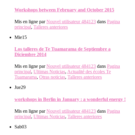
Workshops between February and October 2015
Mis en ligne par
Nouvel utilisateur 484123
dans
Pagina
principal
,
Talleres anteriores
Mie
15
Los talleres de Te Tuamarama de Septiembre a
Diciembre 2014
Mis en ligne par
Nouvel utilisateur 484123
dans
Pagina
principal
,
Ultimas Noticias
,
Actualité des écoles Te
Tuamarama
,
Otras noticias
,
Talleres anteriores
Jue
29
workshops in Berlin in January : a wonderful energy !
Mis en ligne par
Nouvel utilisateur 484123
dans
Pagina
principal
,
Ultimas Noticias
,
Talleres anteriores
Sab
03