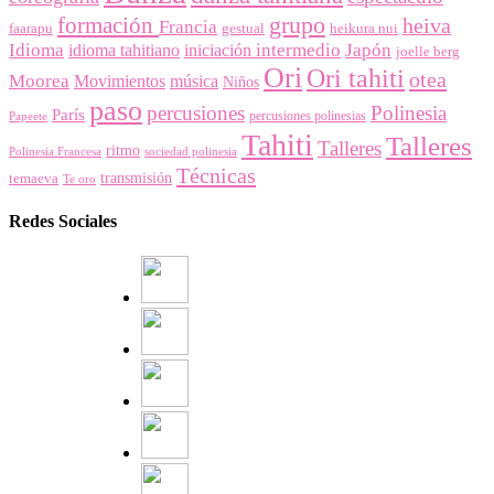
grupo
formación
heiva
Francia
faarapu
gestual
heikura nui
Idioma
intermedio
Japón
idioma tahitiano
iniciación
joelle berg
Ori
Ori tahiti
otea
Moorea
Movimientos
música
Niños
paso
percusiones
Polinesia
París
percusiones polinesias
Papeete
Tahiti
Talleres
Talleres
ritmo
Polinesia Francesa
sociedad polinesia
Técnicas
temaeva
transmisión
Te oro
Redes Sociales