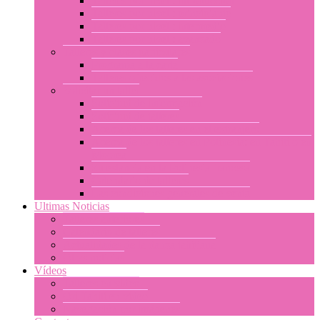
Talleres por nivel : introducción
Talleres por nivel : principiante
Talleres por nivel : intermedio
Talleres por nivel : avanzado
Talleres y clases particulares
Programa a la carta
Talleres ofrecidos a las asociaciones
Solicitar un taller
Solicitud de información
Solicitud de talleres
Acerca de los talleres en el extranjero
Acerca de los talleres en Polinesia: en Tahití o en
Moorea
Su estancia en la Polinesia francesa
Calendario de talleres
Las condiciones generales de venta
Ultimas Noticias
Talleres anteriores
Calendario de talleres
Actualidades de la danza tahitiana
Otras noticias
Vídeos
Talleres en video
Ori Tahiti en vídeo
Navegación por imágenes