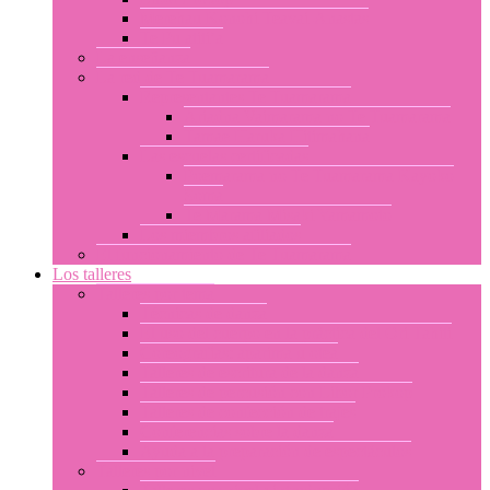
Merehau Konohi Teavai-Anastas
Te Pu atiti’a
La enseñanza
La red de Te Tuamarama
Representantes Te Tuamarama
Ariadna Vaimarama no Te Tuamarama
Tamae Haruka Hitimahana
Las escuelas certificadas
Poemarama no Te Tuamarama Kayoko
Soma
Te Marama Misaki Yamamoto
Los miembros afiliados
El funcionamiento de Te Tuamarama
Los talleres
Talleres por tema
Técnicas de danza
El uso del cuerpo en la práctica del Ori Tahiti
Coreografías: aparima u otea
Talleres de escritura de la danza
Talleres de percusión con Libor Prokop
Talleres de confección de trajes
Conferencias sobre la danza
Ayuda a la preparación de espectáculos
Talleres por nivel