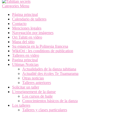
Categories Menu
Página principal
Calendario de talleres
Contacto
Menciones legales
Navegación por imágenes
Ori Tahiti en vídeo
Mapa del sitio
Su estancia en la Polinesia francesa
WikiOri : les conditions de publication
Talleres en video
Pagina principal
Ultimas Noticias
Actualidades de la danza tahitiana
Actualité des écoles Te Tuamarama
Otras noticias
Talleres anteriores
Solicitar un taller
L'enseignement de la danse
Los cursos de baile
Conocimientos básicos de la danza
Los talleres
Talleres y clases particulares