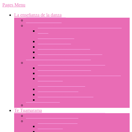
Pages Menu
La enseñanza de la danza
Joelle Berg: biografía
Los cursos de baile
Generalidades a cerca de la enseñanza del ori
Tahití
Cursos para adultos
Cursos para niños
Escoger su profesor de baile
Cursos de formación de profesores
Conocimientos básicos de la danza
Conocimientos básicos del ori Tahití
Pasos básicos: tahiri y otamu
Posición, apoyo de los pies, transferencia del
peso corporal
La relación con la música
Los pasos de la danza
Variantes y pasos combinados
La danza tahitiana
Te Tuamarama
La escuela internacional de danza tahitiana
El equipo de Te Tuamarama
Joelle Berg: biografía
Libor Prokop