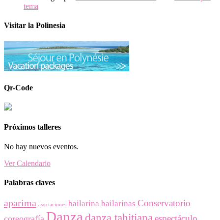
tema
Visitar la Polinesia
Qr-Code
Próximos talleres
No hay nuevos eventos.
Ver Calendario
Palabras claves
aparima
Conservatorio
bailarina
bailarinas
asociaciones
Danza
danza tahitiana
espectáculo
coreografía