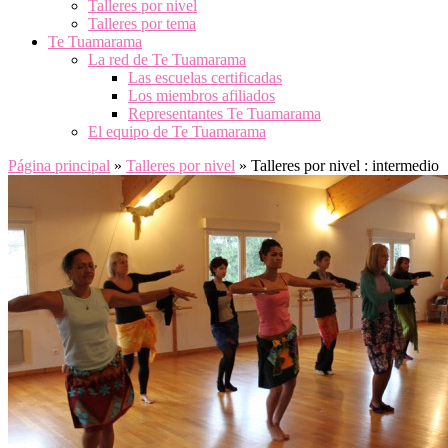
Talleres por nivel
Talleres por tema
Te Tuamarama
La red de Te Tuamarama
Las escuelas certificadas
Los miembros afiliados
Representantes Te Tuamarama
El equipo de Te Tuamarama
Página principal
»
Talleres por nivel
»
Talleres por nivel : intermedio