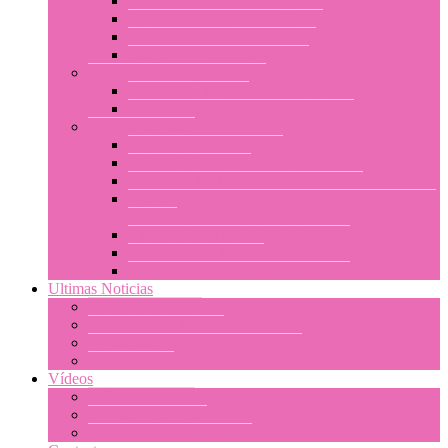
Talleres por nivel : introducción
Talleres por nivel : principiante
Talleres por nivel : intermedio
Talleres por nivel : avanzado
Talleres y clases particulares
Programa a la carta
Talleres ofrecidos a las asociaciones
Solicitar un taller
Solicitud de información
Solicitud de talleres
Acerca de los talleres en el extranjero
Acerca de los talleres en Polinesia: en Tahití o en
Moorea
Su estancia en la Polinesia francesa
Calendario de talleres
Las condiciones generales de venta
Ultimas Noticias
Talleres anteriores
Calendario de talleres
Actualidades de la danza tahitiana
Otras noticias
Vídeos
Talleres en video
Ori Tahiti en vídeo
Navegación por imágenes