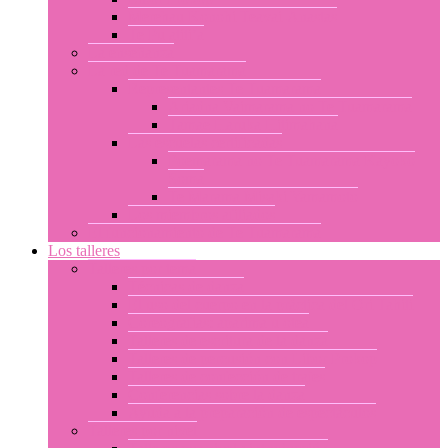
Merehau Konohi Teavai-Anastas
Te Pu atiti’a
La enseñanza
La red de Te Tuamarama
Representantes Te Tuamarama
Ariadna Vaimarama no Te Tuamarama
Tamae Haruka Hitimahana
Las escuelas certificadas
Poemarama no Te Tuamarama Kayoko
Soma
Te Marama Misaki Yamamoto
Los miembros afiliados
El funcionamiento de Te Tuamarama
Los talleres
Talleres por tema
Técnicas de danza
El uso del cuerpo en la práctica del Ori Tahiti
Coreografías: aparima u otea
Talleres de escritura de la danza
Talleres de percusión con Libor Prokop
Talleres de confección de trajes
Conferencias sobre la danza
Ayuda a la preparación de espectáculos
Talleres por nivel