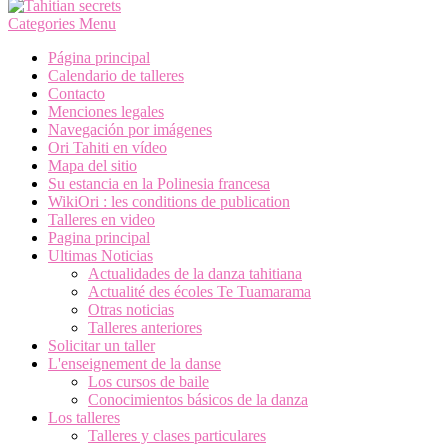
Categories Menu
Página principal
Calendario de talleres
Contacto
Menciones legales
Navegación por imágenes
Ori Tahiti en vídeo
Mapa del sitio
Su estancia en la Polinesia francesa
WikiOri : les conditions de publication
Talleres en video
Pagina principal
Ultimas Noticias
Actualidades de la danza tahitiana
Actualité des écoles Te Tuamarama
Otras noticias
Talleres anteriores
Solicitar un taller
L'enseignement de la danse
Los cursos de baile
Conocimientos básicos de la danza
Los talleres
Talleres y clases particulares