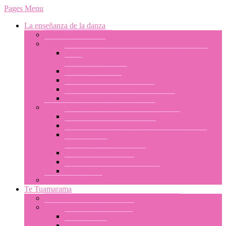
Pages Menu
La enseñanza de la danza
Joelle Berg: biografía
Los cursos de baile
Generalidades a cerca de la enseñanza del ori
Tahití
Cursos para adultos
Cursos para niños
Escoger su profesor de baile
Cursos de formación de profesores
Conocimientos básicos de la danza
Conocimientos básicos del ori Tahití
Pasos básicos: tahiri y otamu
Posición, apoyo de los pies, transferencia del
peso corporal
La relación con la música
Los pasos de la danza
Variantes y pasos combinados
La danza tahitiana
Te Tuamarama
La escuela internacional de danza tahitiana
El equipo de Te Tuamarama
Joelle Berg: biografía
Libor Prokop