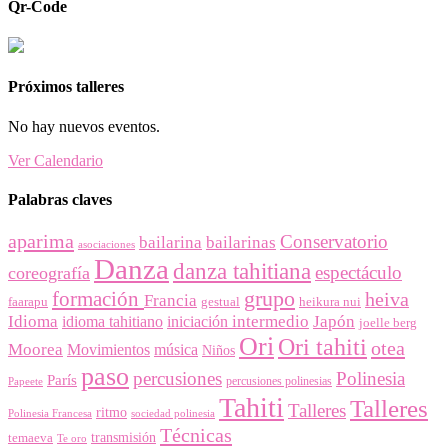
Qr-Code
Próximos talleres
No hay nuevos eventos.
Ver Calendario
Palabras claves
aparima
Conservatorio
bailarina
bailarinas
asociaciones
Danza
danza tahitiana
espectáculo
coreografía
grupo
formación
heiva
Francia
faarapu
gestual
heikura nui
Idioma
intermedio
Japón
idioma tahitiano
iniciación
joelle berg
Ori
Ori tahiti
otea
Moorea
Movimientos
música
Niños
paso
percusiones
Polinesia
París
percusiones polinesias
Papeete
Tahiti
Talleres
Talleres
ritmo
Polinesia Francesa
sociedad polinesia
Técnicas
temaeva
transmisión
Te oro