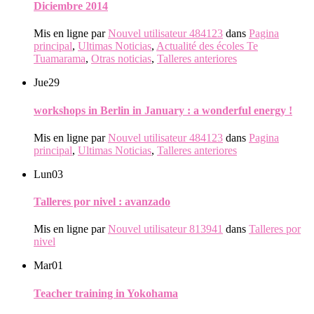
Diciembre 2014
Mis en ligne par
Nouvel utilisateur 484123
dans
Pagina
principal
,
Ultimas Noticias
,
Actualité des écoles Te
Tuamarama
,
Otras noticias
,
Talleres anteriores
Jue
29
workshops in Berlin in January : a wonderful energy !
Mis en ligne par
Nouvel utilisateur 484123
dans
Pagina
principal
,
Ultimas Noticias
,
Talleres anteriores
Lun
03
Talleres por nivel : avanzado
Mis en ligne par
Nouvel utilisateur 813941
dans
Talleres por
nivel
Mar
01
Teacher training in Yokohama