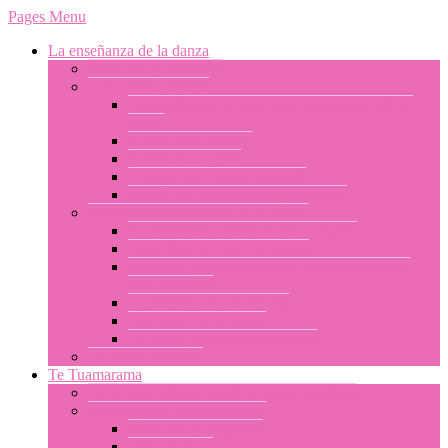
Pages Menu
La enseñanza de la danza
Joelle Berg: biografía
Los cursos de baile
Generalidades a cerca de la enseñanza del ori
Tahití
Cursos para adultos
Cursos para niños
Escoger su profesor de baile
Cursos de formación de profesores
Conocimientos básicos de la danza
Conocimientos básicos del ori Tahití
Pasos básicos: tahiri y otamu
Posición, apoyo de los pies, transferencia del
peso corporal
La relación con la música
Los pasos de la danza
Variantes y pasos combinados
La danza tahitiana
Te Tuamarama
La escuela internacional de danza tahitiana
El equipo de Te Tuamarama
Joelle Berg: biografía
Libor Prokop