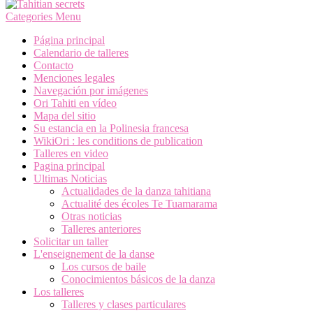
Categories Menu
Página principal
Calendario de talleres
Contacto
Menciones legales
Navegación por imágenes
Ori Tahiti en vídeo
Mapa del sitio
Su estancia en la Polinesia francesa
WikiOri : les conditions de publication
Talleres en video
Pagina principal
Ultimas Noticias
Actualidades de la danza tahitiana
Actualité des écoles Te Tuamarama
Otras noticias
Talleres anteriores
Solicitar un taller
L'enseignement de la danse
Los cursos de baile
Conocimientos básicos de la danza
Los talleres
Talleres y clases particulares