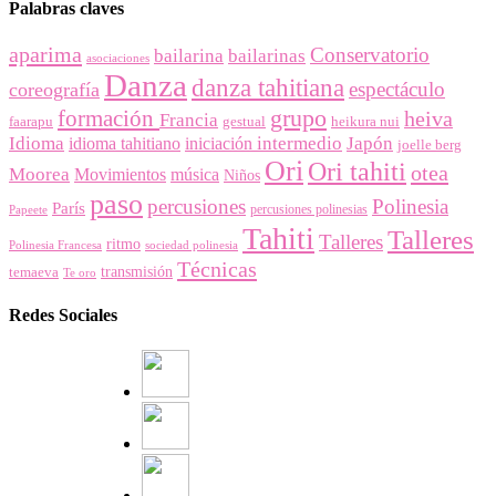
Palabras claves
aparima
Conservatorio
bailarina
bailarinas
asociaciones
Danza
danza tahitiana
espectáculo
coreografía
grupo
formación
heiva
Francia
faarapu
gestual
heikura nui
Idioma
intermedio
Japón
idioma tahitiano
iniciación
joelle berg
Ori
Ori tahiti
otea
Moorea
Movimientos
música
Niños
paso
percusiones
Polinesia
París
percusiones polinesias
Papeete
Tahiti
Talleres
Talleres
ritmo
Polinesia Francesa
sociedad polinesia
Técnicas
temaeva
transmisión
Te oro
Redes Sociales