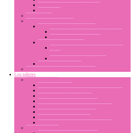
Merehau Konohi Teavai-Anastas
Te Pu atiti’a
La enseñanza
La red de Te Tuamarama
Representantes Te Tuamarama
Ariadna Vaimarama no Te Tuamarama
Tamae Haruka Hitimahana
Las escuelas certificadas
Poemarama no Te Tuamarama Kayoko
Soma
Te Marama Misaki Yamamoto
Los miembros afiliados
El funcionamiento de Te Tuamarama
Los talleres
Talleres por tema
Técnicas de danza
El uso del cuerpo en la práctica del Ori Tahiti
Coreografías: aparima u otea
Talleres de escritura de la danza
Talleres de percusión con Libor Prokop
Talleres de confección de trajes
Conferencias sobre la danza
Ayuda a la preparación de espectáculos
Talleres por nivel