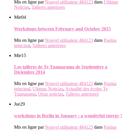
Mis en ligne par
Nouvel utilisateur 484123
dans
Ultimas
Noticias
,
Talleres anteriores
Mie
04
Workshops between February and October 2015
Mis en ligne par
Nouvel utilisateur 484123
dans
Pagina
principal
,
Talleres anteriores
Mie
15
Los talleres de Te Tuamarama de Septiembre a
Diciembre 2014
Mis en ligne par
Nouvel utilisateur 484123
dans
Pagina
principal
,
Ultimas Noticias
,
Actualité des écoles Te
Tuamarama
,
Otras noticias
,
Talleres anteriores
Jue
29
workshops in Berlin in January : a wonderful energy !
Mis en ligne par
Nouvel utilisateur 484123
dans
Pagina