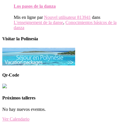
Los pasos de la danza
Mis en ligne par
Nouvel utilisateur 813941
dans
L'enseignement de la danse
,
Conocimientos básicos de la
danza
Visitar la Polinesia
Qr-Code
Próximos talleres
No hay nuevos eventos.
Ver Calendario