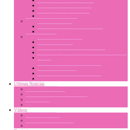
Talleres por nivel : introducción
Talleres por nivel : principiante
Talleres por nivel : intermedio
Talleres por nivel : avanzado
Talleres y clases particulares
Programa a la carta
Talleres ofrecidos a las asociaciones
Solicitar un taller
Solicitud de información
Solicitud de talleres
Acerca de los talleres en el extranjero
Acerca de los talleres en Polinesia: en Tahití o en
Moorea
Su estancia en la Polinesia francesa
Calendario de talleres
Las condiciones generales de venta
Ultimas Noticias
Talleres anteriores
Calendario de talleres
Actualidades de la danza tahitiana
Otras noticias
Vídeos
Talleres en video
Ori Tahiti en vídeo
Navegación por imágenes