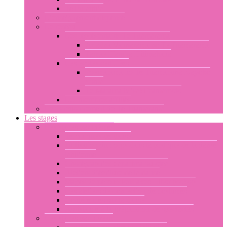
Te Pu atiti’a
L’enseignement dispensé
Le réseau
Les représentants Te Tuamarama
Ariadna Vaimarama no Te Tuamarama
Tamae Haruka Hitimahana
Les écoles certifiées
Poemarama no Te Tuamarama Kayoko
Soma
Te Marama Misaki Yamamoto
Les membres affiliés
Le fonctionnement de Te Tuamarama
Les stages
Les stages par thèmes
Techniques de danse
Utilisation du corps dans la pratique de la danse
tahitienne
Chorégraphies : aparima ou otea
Ateliers d’écriture de la danse
Stages de percussions avec Libor prokop
Les ateliers de confection de costumes
Conférences sur la danse
Assistance à la préparation de spectacles
Les stages par niveau