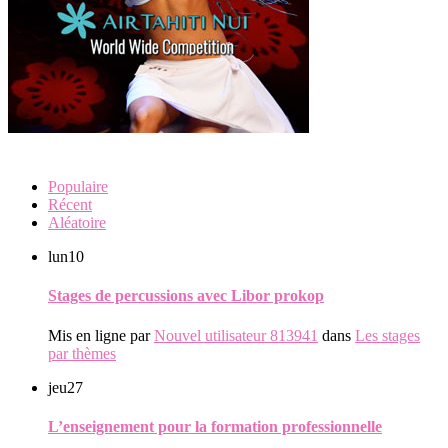
Populaire
Récent
Aléatoire
lun
10
Stages de percussions avec Libor prokop
Mis en ligne par
Nouvel utilisateur 813941
dans
Les stages
par thèmes
jeu
27
L’enseignement pour la formation professionnelle