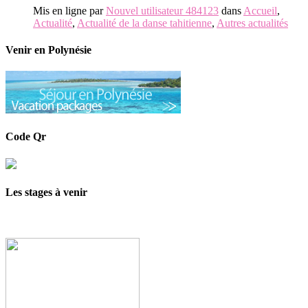
Mis en ligne par
Nouvel utilisateur 484123
dans
Accueil
,
Actualité
,
Actualité de la danse tahitienne
,
Autres actualités
Venir en Polynésie
Code Qr
Les stages à venir