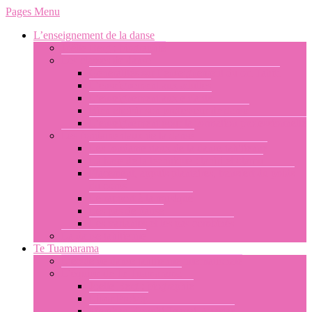
Pages Menu
L’enseignement de la danse
Joëlle Berg : biographie
Les classes de danse
Généralités sur l’enseignement du ori Tahiti
L’enseignement aux adultes
L’enseignement aux enfants
Bien choisir son professeur de danse
L’enseignement pour la formation professionnelle
Les fondamentaux de la danse
Les fondamentaux de la danse tahitienne
La base de la technique : tahiri et otamu
Placement, appuis plantaires, transfert du poids
du corps
Le rapport à la musique
Les pas de danse
Les variantes et les pas combinés
La danse tahitienne
Te Tuamarama
L’école de danse tahitienne internationale
L’équipe de Te Tuamarama
Joelle Berg : biographie
Libor Prokop
Merehau Konohi Teavai-Anastas