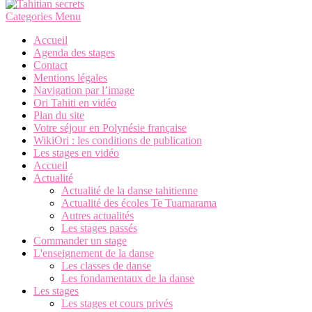
Categories Menu
Accueil
Agenda des stages
Contact
Mentions légales
Navigation par l’image
Ori Tahiti en vidéo
Plan du site
Votre séjour en Polynésie française
WikiOri : les conditions de publication
Les stages en vidéo
Accueil
Actualité
Actualité de la danse tahitienne
Actualité des écoles Te Tuamarama
Autres actualités
Les stages passés
Commander un stage
L'enseignement de la danse
Les classes de danse
Les fondamentaux de la danse
Les stages
Les stages et cours privés