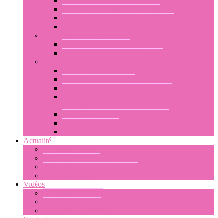
Les stages par niveau : initiation
Les stages par niveau : débutant
Les stages par niveau : intermédiaire
Les stages par niveau : avancé
Les stages et cours privés
Programmes à la carte
Stages proposés aux associations
Commander un stage
Votre demande d’informations
Votre demande de stage
Au sujet des workshops à l’étranger
Au sujet des workshops en Polynésie : à Tahiti
ou à Moorea
Votre séjour en Polynésie française
Agenda des stages
Les conditions générales de vente
Actualité
Les stages passés
Agenda des stages
Actualité de la danse tahitienne
Autres actualités
Vidéos
Les stages en vidéo
Ori Tahiti en vidéo
Navigation par l’image