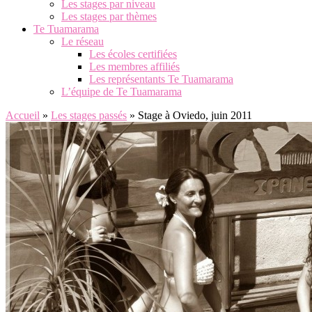
Les stages par niveau
Les stages par thèmes
Te Tuamarama
Le réseau
Les écoles certifiées
Les membres affiliés
Les représentants Te Tuamarama
L’équipe de Te Tuamarama
Accueil
»
Les stages passés
»
Stage à Oviedo, juin 2011