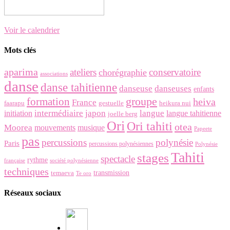
Voir le calendrier
Mots clés
aparima
ateliers
conservatoire
chorégraphie
associations
danse
danse tahitienne
danseuse
danseuses
enfants
groupe
formation
heiva
France
faarapu
gestuelle
heikura nui
intermédiaire
japon
langue
initiation
langue tahitienne
joelle berg
Ori
Ori tahiti
otea
Moorea
mouvements
musique
Papeete
pas
percussions
polynésie
Paris
percussions polynésiennes
Polynésie
Tahiti
stages
spectacle
rythme
française
société polynésienne
techniques
temaeva
transmission
Te oro
Réseaux sociaux