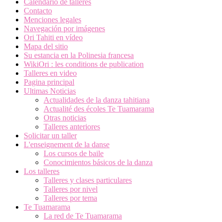
Calendario de talleres
Contacto
Menciones legales
Navegación por imágenes
Ori Tahiti en vídeo
Mapa del sitio
Su estancia en la Polinesia francesa
WikiOri : les conditions de publication
Talleres en video
Pagina principal
Ultimas Noticias
Actualidades de la danza tahitiana
Actualité des écoles Te Tuamarama
Otras noticias
Talleres anteriores
Solicitar un taller
L'enseignement de la danse
Los cursos de baile
Conocimientos básicos de la danza
Los talleres
Talleres y clases particulares
Talleres por nivel
Talleres por tema
Te Tuamarama
La red de Te Tuamarama