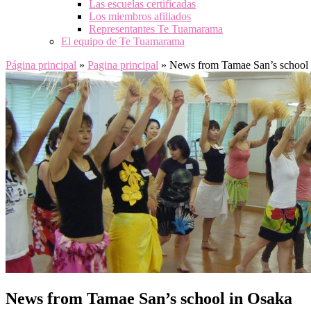
Las escuelas certificadas
Los miembros afiliados
Representantes Te Tuamarama
El equipo de Te Tuamarama
Página principal
»
Pagina principal
»
News from Tamae San’s school 
News from Tamae San’s school in Osaka