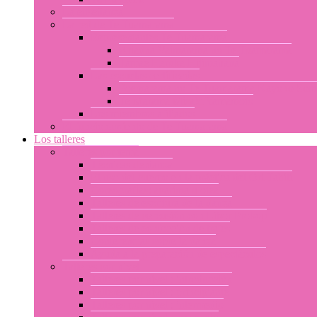
La enseñanza
La red de Te Tuamarama
Representantes Te Tuamarama
Ariadna Vaimarama no Te Tuamarama
Tamae Haruka Hitimahana
Las escuelas certificadas
Poemarama no Te Tuamarama Kayoko Som
Te Marama Misaki Yamamoto
Los miembros afiliados
El funcionamiento de Te Tuamarama
Los talleres
Talleres por tema
Técnicas de danza
El uso del cuerpo en la práctica del Ori Tahiti
Coreografías: aparima u otea
Talleres de escritura de la danza
Talleres de percusión con Libor Prokop
Talleres de confección de trajes
Conferencias sobre la danza
Ayuda a la preparación de espectáculos
Talleres por nivel
Talleres por nivel : introducción
Talleres por nivel : principiante
Talleres por nivel : intermedio