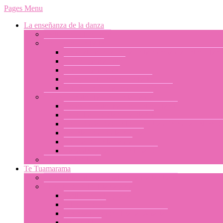
Pages Menu
La enseñanza de la danza
Joelle Berg: biografía
Los cursos de baile
Generalidades a cerca de la enseñanza del ori Tahit
Cursos para adultos
Cursos para niños
Escoger su profesor de baile
Cursos de formación de profesores
Conocimientos básicos de la danza
Conocimientos básicos del ori Tahití
Pasos básicos: tahiri y otamu
Posición, apoyo de los pies, transferencia del peso
La relación con la música
Los pasos de la danza
Variantes y pasos combinados
La danza tahitiana
Te Tuamarama
La escuela internacional de danza tahitiana
El equipo de Te Tuamarama
Joelle Berg: biografía
Libor Prokop
Merehau Konohi Teavai-Anastas
Te Pu atiti’a