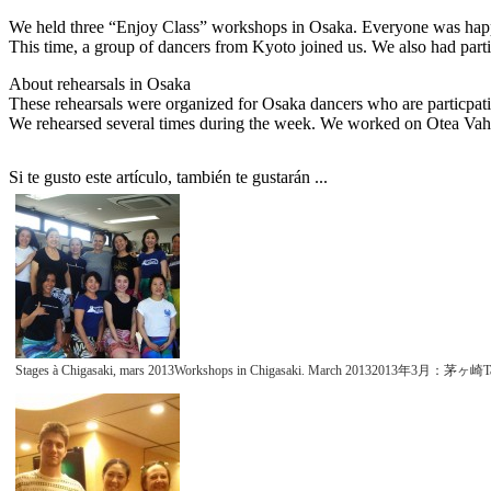
We held three “Enjoy Class” workshops in Osaka. Everyone was happy
This time, a group of dancers from Kyoto joined us. We also had par
About rehearsals in Osaka
These rehearsals were organized for Osaka dancers who are particpat
We rehearsed several times during the week. We worked on Otea Va
Si te gusto este artículo, también te gustarán ...
Stages à Chigasaki, mars 2013Workshops in Chigasaki. March 20132013年3月：茅ヶ崎Talle