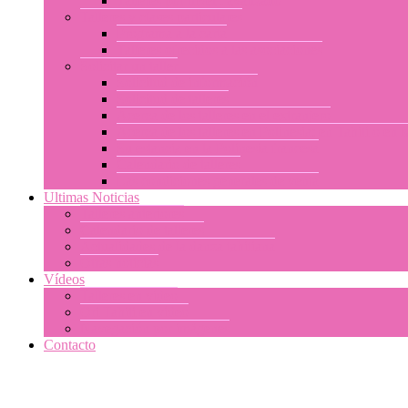
Talleres por nivel : avanzado
Talleres y clases particulares
Programa a la carta
Talleres ofrecidos a las asociaciones
Solicitar un taller
Solicitud de información
Solicitud de talleres
Acerca de los talleres en el extranjero
Acerca de los talleres en Polinesia: en Tahití o en
Su estancia en la Polinesia francesa
Calendario de talleres
Las condiciones generales de venta
Ultimas Noticias
Talleres anteriores
Calendario de talleres
Actualidades de la danza tahitiana
Otras noticias
Vídeos
Talleres en video
Ori Tahiti en vídeo
Navegación por imágenes
Contacto