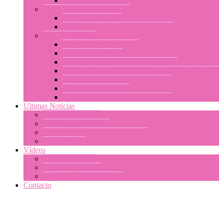
Talleres por nivel : avanzado
Talleres y clases particulares
Programa a la carta
Talleres ofrecidos a las asociaciones
Solicitar un taller
Solicitud de información
Solicitud de talleres
Acerca de los talleres en el extranjero
Acerca de los talleres en Polinesia: en Tahití o en
Su estancia en la Polinesia francesa
Calendario de talleres
Las condiciones generales de venta
Ultimas Noticias
Talleres anteriores
Calendario de talleres
Actualidades de la danza tahitiana
Otras noticias
Vídeos
Talleres en video
Ori Tahiti en vídeo
Navegación por imágenes
Contacto