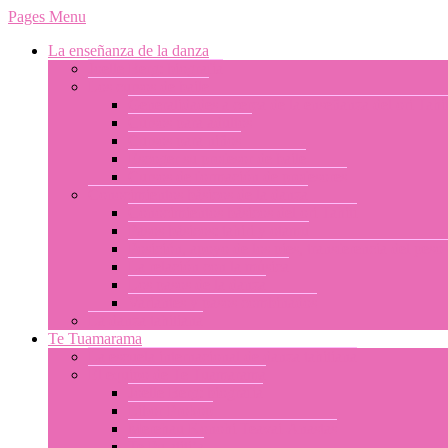
Pages Menu
La enseñanza de la danza
Joelle Berg: biografía
Los cursos de baile
Generalidades a cerca de la enseñanza del ori Tahit
Cursos para adultos
Cursos para niños
Escoger su profesor de baile
Cursos de formación de profesores
Conocimientos básicos de la danza
Conocimientos básicos del ori Tahití
Pasos básicos: tahiri y otamu
Posición, apoyo de los pies, transferencia del peso
La relación con la música
Los pasos de la danza
Variantes y pasos combinados
La danza tahitiana
Te Tuamarama
La escuela internacional de danza tahitiana
El equipo de Te Tuamarama
Joelle Berg: biografía
Libor Prokop
Merehau Konohi Teavai-Anastas
Te Pu atiti’a