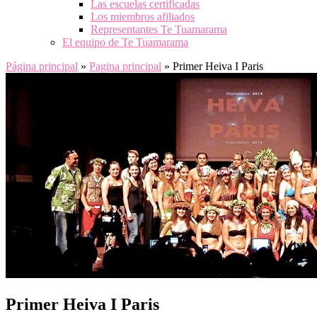
Las escuelas certificadas
Los miembros afiliados
Representantes Te Tuamarama
El equipo de Te Tuamarama
Página principal
»
Pagina principal
»
Primer Heiva I Paris
Primer Heiva I Paris