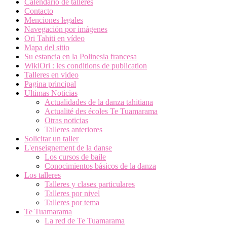
Calendario de talleres
Contacto
Menciones legales
Navegación por imágenes
Ori Tahiti en vídeo
Mapa del sitio
Su estancia en la Polinesia francesa
WikiOri : les conditions de publication
Talleres en video
Pagina principal
Ultimas Noticias
Actualidades de la danza tahitiana
Actualité des écoles Te Tuamarama
Otras noticias
Talleres anteriores
Solicitar un taller
L'enseignement de la danse
Los cursos de baile
Conocimientos básicos de la danza
Los talleres
Talleres y clases particulares
Talleres por nivel
Talleres por tema
Te Tuamarama
La red de Te Tuamarama