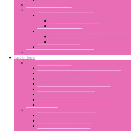
La enseñanza
La red de Te Tuamarama
Representantes Te Tuamarama
Ariadna Vaimarama no Te Tuamarama
Tamae Haruka Hitimahana
Las escuelas certificadas
Poemarama no Te Tuamarama Kayoko Som
Te Marama Misaki Yamamoto
Los miembros afiliados
El funcionamiento de Te Tuamarama
Los talleres
Talleres por tema
Técnicas de danza
El uso del cuerpo en la práctica del Ori Tahiti
Coreografías: aparima u otea
Talleres de escritura de la danza
Talleres de percusión con Libor Prokop
Talleres de confección de trajes
Conferencias sobre la danza
Ayuda a la preparación de espectáculos
Talleres por nivel
Talleres por nivel : introducción
Talleres por nivel : principiante
Talleres por nivel : intermedio